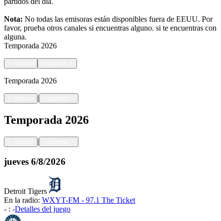
partidos del día.
Nota:
No todas las emisoras están disponibles fuera de EEUU. Por
favor, prueba otros canales si encuentras alguno.
si te encuentras con
alguna.
Temporada
2026
<
retorno
siguiente
>
Temporada
2026
|
<
retorno
siguiente
>
Temporada
2026
|
<
retorno
siguiente
>
jueves
6/8/2026
Detroit Tigers
En la radio:
WXYT-FM - 97.1 The Ticket
-
:
-
Detalles del juego