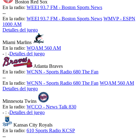
Boston Red Sox
En la radio:
WEEI 93.7 FM - Boston Sports News
-
-
En la radio:
WEEI 93.7 FM - Boston Sports News
WMVP - ESPN
1000 AM
Detalles del juego
Miami Marlins
En la radio:
WQAM 560 AM
-
:
-
Detalles del juego
Atlanta Braves
En la radio:
WCNN - Sports Radio 680 The Fan
-
-
En la radio:
WCNN - Sports Radio 680 The Fan
WQAM 560 AM
Detalles del juego
Minnesota Twins
En la radio:
WCCO - News Talk 830
-
:
-
Detalles del juego
Kansas City Royals
En la radio:
610 Sports Radio KCSP
-
-