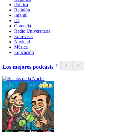
Política
Religión
Infantil
DJ
Comedia
Radio Universitaria
Entrevista
Navidad
Música
Educación
Los mejores podcasts