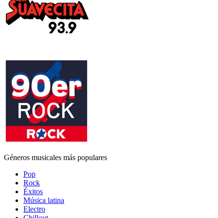
Géneros musicales más populares
Pop
Rock
Éxitos
Música latina
Electro
Chillout