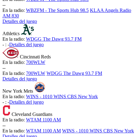
-
-
En la radio:
WBZFM - The Sports Hub 98.5
KLAA Angels Radio
AM 830
Detalles del juego
Athletics
En la radio:
WDGG The Dawg 93.7 FM
-
:
-
Detalles del juego
Cincinnati Reds
En la radio:
700WLW
-
-
En la radio:
700WLW
WDGG The Dawg 93.7 FM
Detalles del juego
New York Mets
En la radio:
WINS - 1010 WINS CBS New York
-
:
-
Detalles del juego
Cleveland Guardians
En la radio:
WTAM 1100 AM
-
-
En la radio:
WTAM 1100 AM
WINS - 1010 WINS CBS New York
Detalles del juego