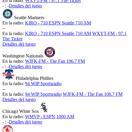
En la radio:
WXYT-FM - 97.1 The Ticket
-
:
-
Detalles del juego
Seattle Mariners
En la radio:
KIRO - 710 ESPN Seattle 710 AM
-
-
En la radio:
KIRO - 710 ESPN Seattle 710 AM
WXYT-FM - 97.1
The Ticket
Detalles del juego
Washington Nationals
En la radio:
WJFK-FM - The Fan 106.7 FM
-
:
-
Detalles del juego
Philadelphia Phillies
En la radio:
94 WIP Sportsradio
-
-
En la radio:
94 WIP Sportsradio
WJFK-FM - The Fan 106.7 FM
Detalles del juego
Chicago White Sox
En la radio:
WMVP - ESPN 1000 AM
-
:
-
Detalles del juego