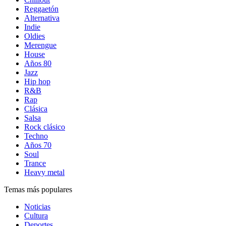
Reggaetón
Alternativa
Indie
Oldies
Merengue
House
Años 80
Jazz
Hip hop
R&B
Rap
Clásica
Salsa
Rock clásico
Techno
Años 70
Soul
Trance
Heavy metal
Temas más populares
Noticias
Cultura
Deportes