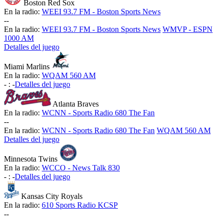
Boston Red Sox
En la radio:
WEEI 93.7 FM - Boston Sports News
-
-
En la radio:
WEEI 93.7 FM - Boston Sports News
WMVP - ESPN
1000 AM
Detalles del juego
Miami Marlins
En la radio:
WQAM 560 AM
-
:
-
Detalles del juego
Atlanta Braves
En la radio:
WCNN - Sports Radio 680 The Fan
-
-
En la radio:
WCNN - Sports Radio 680 The Fan
WQAM 560 AM
Detalles del juego
Minnesota Twins
En la radio:
WCCO - News Talk 830
-
:
-
Detalles del juego
Kansas City Royals
En la radio:
610 Sports Radio KCSP
-
-