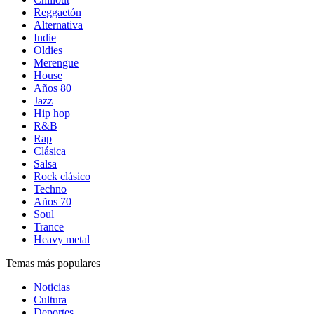
Reggaetón
Alternativa
Indie
Oldies
Merengue
House
Años 80
Jazz
Hip hop
R&B
Rap
Clásica
Salsa
Rock clásico
Techno
Años 70
Soul
Trance
Heavy metal
Temas más populares
Noticias
Cultura
Deportes