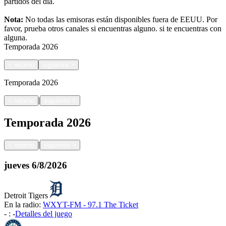
partidos del día.
Nota:
No todas las emisoras están disponibles fuera de EEUU. Por
favor, prueba otros canales si encuentras alguno.
si te encuentras con
alguna.
Temporada
2026
<
retorno
siguiente
>
Temporada
2026
|
<
retorno
siguiente
>
Temporada
2026
|
<
retorno
siguiente
>
jueves
6/8/2026
Detroit Tigers
En la radio:
WXYT-FM - 97.1 The Ticket
-
:
-
Detalles del juego