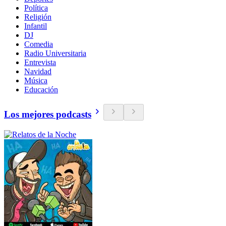
Política
Religión
Infantil
DJ
Comedia
Radio Universitaria
Entrevista
Navidad
Música
Educación
Los mejores podcasts