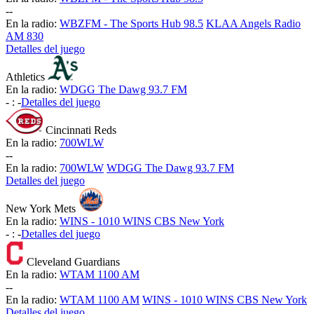
-
-
En la radio:
WBZFM - The Sports Hub 98.5
KLAA Angels Radio
AM 830
Detalles del juego
Athletics
En la radio:
WDGG The Dawg 93.7 FM
-
:
-
Detalles del juego
Cincinnati Reds
En la radio:
700WLW
-
-
En la radio:
700WLW
WDGG The Dawg 93.7 FM
Detalles del juego
New York Mets
En la radio:
WINS - 1010 WINS CBS New York
-
:
-
Detalles del juego
Cleveland Guardians
En la radio:
WTAM 1100 AM
-
-
En la radio:
WTAM 1100 AM
WINS - 1010 WINS CBS New York
Detalles del juego