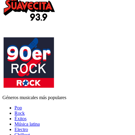
Géneros musicales más populares
Pop
Rock
Éxitos
Música latina
Electro
Chillout