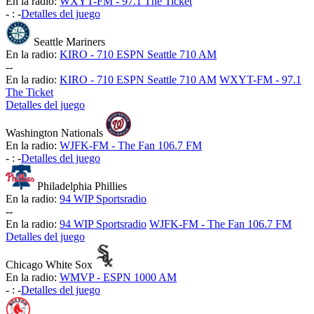
En la radio:
WXYT-FM - 97.1 The Ticket
-
:
-
Detalles del juego
Seattle Mariners
En la radio:
KIRO - 710 ESPN Seattle 710 AM
-
-
En la radio:
KIRO - 710 ESPN Seattle 710 AM
WXYT-FM - 97.1
The Ticket
Detalles del juego
Washington Nationals
En la radio:
WJFK-FM - The Fan 106.7 FM
-
:
-
Detalles del juego
Philadelphia Phillies
En la radio:
94 WIP Sportsradio
-
-
En la radio:
94 WIP Sportsradio
WJFK-FM - The Fan 106.7 FM
Detalles del juego
Chicago White Sox
En la radio:
WMVP - ESPN 1000 AM
-
:
-
Detalles del juego