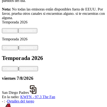
partidos del día.
Nota:
No todas las emisoras están disponibles fuera de EEUU. Por
favor, prueba otros canales si encuentras alguno.
si te encuentras con
alguna.
Temporada
2026
<
retorno
siguiente
>
Temporada
2026
|
<
retorno
siguiente
>
Temporada
2026
|
<
retorno
siguiente
>
viernes
7/8/2026
San Diego Padres
En la radio:
KWFN - 97.3 The Fan
-
:
-
Detalles del juego