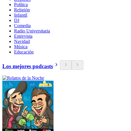
Política
Religión
Infantil
DJ
Comedia
Radio Universitaria
Entrevista
Navidad
Música
Educación
Los mejores podcasts