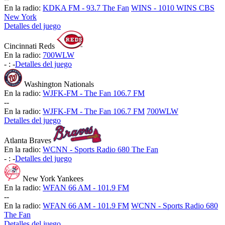
En la radio:
KDKA FM - 93.7 The Fan
WINS - 1010 WINS CBS
New York
Detalles del juego
Cincinnati Reds
En la radio:
700WLW
-
:
-
Detalles del juego
Washington Nationals
En la radio:
WJFK-FM - The Fan 106.7 FM
-
-
En la radio:
WJFK-FM - The Fan 106.7 FM
700WLW
Detalles del juego
Atlanta Braves
En la radio:
WCNN - Sports Radio 680 The Fan
-
:
-
Detalles del juego
New York Yankees
En la radio:
WFAN 66 AM - 101.9 FM
-
-
En la radio:
WFAN 66 AM - 101.9 FM
WCNN - Sports Radio 680
The Fan
Detalles del juego