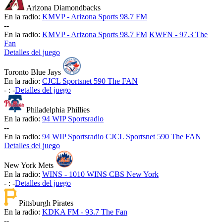
Arizona Diamondbacks
En la radio:
KMVP - Arizona Sports 98.7 FM
-
-
En la radio:
KMVP - Arizona Sports 98.7 FM
KWFN - 97.3 The
Fan
Detalles del juego
Toronto Blue Jays
En la radio:
CJCL Sportsnet 590 The FAN
-
:
-
Detalles del juego
Philadelphia Phillies
En la radio:
94 WIP Sportsradio
-
-
En la radio:
94 WIP Sportsradio
CJCL Sportsnet 590 The FAN
Detalles del juego
New York Mets
En la radio:
WINS - 1010 WINS CBS New York
-
:
-
Detalles del juego
Pittsburgh Pirates
En la radio:
KDKA FM - 93.7 The Fan
-
-