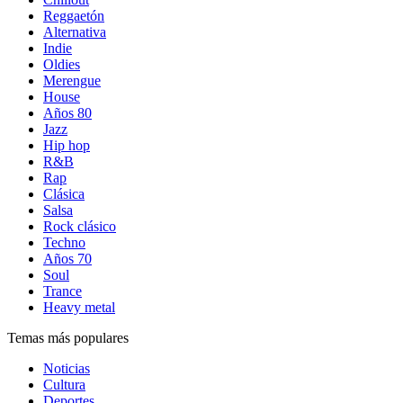
Reggaetón
Alternativa
Indie
Oldies
Merengue
House
Años 80
Jazz
Hip hop
R&B
Rap
Clásica
Salsa
Rock clásico
Techno
Años 70
Soul
Trance
Heavy metal
Temas más populares
Noticias
Cultura
Deportes