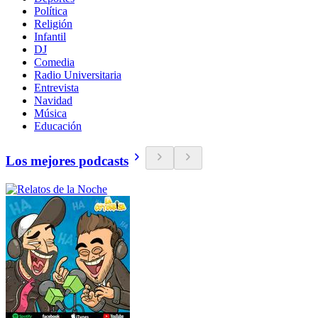
Política
Religión
Infantil
DJ
Comedia
Radio Universitaria
Entrevista
Navidad
Música
Educación
Los mejores podcasts