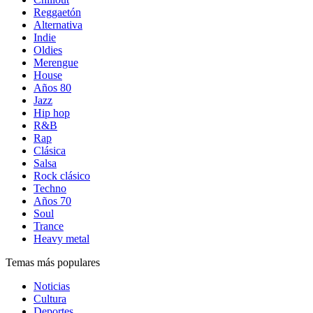
Reggaetón
Alternativa
Indie
Oldies
Merengue
House
Años 80
Jazz
Hip hop
R&B
Rap
Clásica
Salsa
Rock clásico
Techno
Años 70
Soul
Trance
Heavy metal
Temas más populares
Noticias
Cultura
Deportes