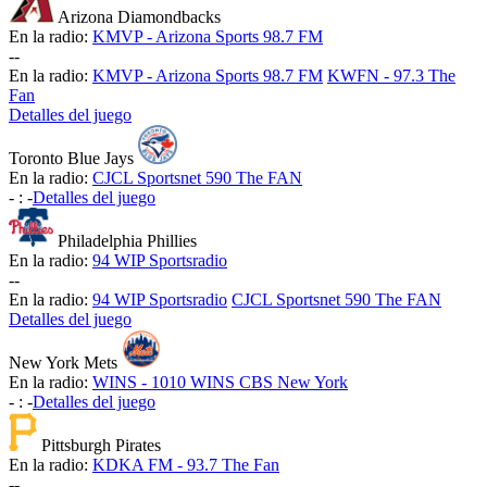
Arizona Diamondbacks
En la radio:
KMVP - Arizona Sports 98.7 FM
-
-
En la radio:
KMVP - Arizona Sports 98.7 FM
KWFN - 97.3 The
Fan
Detalles del juego
Toronto Blue Jays
En la radio:
CJCL Sportsnet 590 The FAN
-
:
-
Detalles del juego
Philadelphia Phillies
En la radio:
94 WIP Sportsradio
-
-
En la radio:
94 WIP Sportsradio
CJCL Sportsnet 590 The FAN
Detalles del juego
New York Mets
En la radio:
WINS - 1010 WINS CBS New York
-
:
-
Detalles del juego
Pittsburgh Pirates
En la radio:
KDKA FM - 93.7 The Fan
-
-