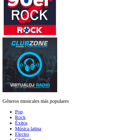
Géneros musicales más populares
Pop
Rock
Éxitos
Música latina
Electro
Chillout