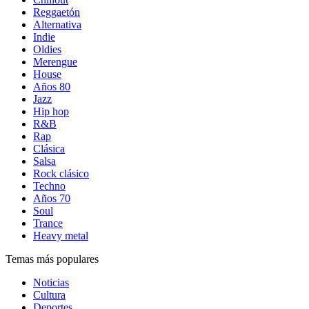
Reggaetón
Alternativa
Indie
Oldies
Merengue
House
Años 80
Jazz
Hip hop
R&B
Rap
Clásica
Salsa
Rock clásico
Techno
Años 70
Soul
Trance
Heavy metal
Temas más populares
Noticias
Cultura
Deportes