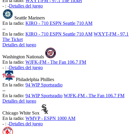
En la radio:
WXYT-FM - 97.1 The Ticket
-
:
-
Detalles del juego
Seattle Mariners
En la radio:
KIRO - 710 ESPN Seattle 710 AM
-
-
En la radio:
KIRO - 710 ESPN Seattle 710 AM
WXYT-FM - 97.1
The Ticket
Detalles del juego
Washington Nationals
En la radio:
WJFK-FM - The Fan 106.7 FM
-
:
-
Detalles del juego
Philadelphia Phillies
En la radio:
94 WIP Sportsradio
-
-
En la radio:
94 WIP Sportsradio
WJFK-FM - The Fan 106.7 FM
Detalles del juego
Chicago White Sox
En la radio:
WMVP - ESPN 1000 AM
-
:
-
Detalles del juego