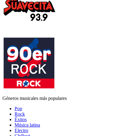
Géneros musicales más populares
Pop
Rock
Éxitos
Música latina
Electro
Chillout