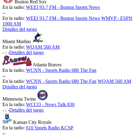
Boston Red Sox
En la radio:
WEEI 93.7 FM - Boston Sports News
-
-
En la radio:
WEEI 93.7 FM - Boston Sports News
WMVP - ESPN
1000 AM
Detalles del juego
Miami Marlins
En la radio:
WQAM 560 AM
-
:
-
Detalles del juego
Atlanta Braves
En la radio:
WCNN - Sports Radio 680 The Fan
-
-
En la radio:
WCNN - Sports Radio 680 The Fan
WQAM 560 AM
Detalles del juego
Minnesota Twins
En la radio:
WCCO - News Talk 830
-
:
-
Detalles del juego
Kansas City Royals
En la radio:
610 Sports Radio KCSP
-
-