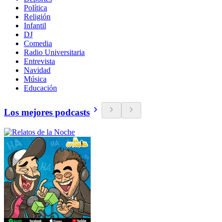
Política
Religión
Infantil
DJ
Comedia
Radio Universitaria
Entrevista
Navidad
Música
Educación
Los mejores podcasts