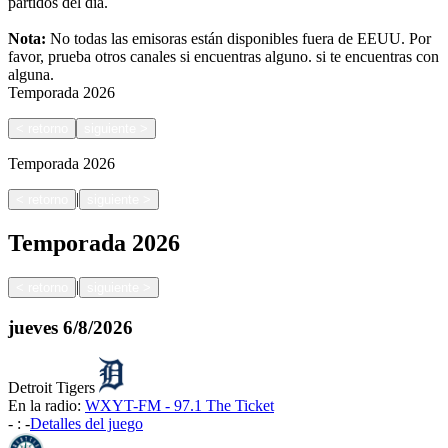
partidos del día.
Nota:
No todas las emisoras están disponibles fuera de EEUU. Por
favor, prueba otros canales si encuentras alguno.
si te encuentras con
alguna.
Temporada
2026
<
retorno
siguiente
>
Temporada
2026
|
<
retorno
siguiente
>
Temporada
2026
|
<
retorno
siguiente
>
jueves
6/8/2026
Detroit Tigers
En la radio:
WXYT-FM - 97.1 The Ticket
-
:
-
Detalles del juego