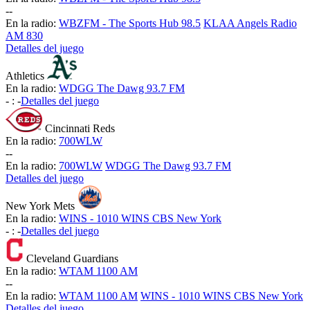
-
-
En la radio:
WBZFM - The Sports Hub 98.5
KLAA Angels Radio
AM 830
Detalles del juego
Athletics
En la radio:
WDGG The Dawg 93.7 FM
-
:
-
Detalles del juego
Cincinnati Reds
En la radio:
700WLW
-
-
En la radio:
700WLW
WDGG The Dawg 93.7 FM
Detalles del juego
New York Mets
En la radio:
WINS - 1010 WINS CBS New York
-
:
-
Detalles del juego
Cleveland Guardians
En la radio:
WTAM 1100 AM
-
-
En la radio:
WTAM 1100 AM
WINS - 1010 WINS CBS New York
Detalles del juego