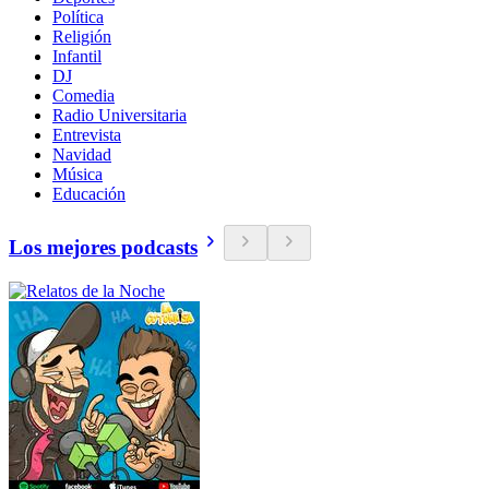
Política
Religión
Infantil
DJ
Comedia
Radio Universitaria
Entrevista
Navidad
Música
Educación
Los mejores podcasts