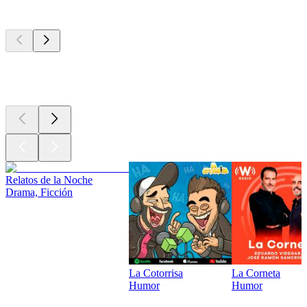
Los mejores
podcasts
Los mejores
podcasts
Los mejores
podcasts
Relatos de la Noche
Drama, Ficción
La Cotorrisa
La Corneta
Humor
Humor