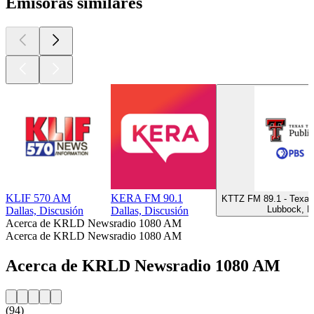
Emisoras similares
KLIF 570 AM
KERA FM 90.1
KTTZ FM 89.1 - Texas
Lubbock, D
Dallas, Discusión
Dallas, Discusión
Acerca de KRLD Newsradio 1080 AM
Acerca de KRLD Newsradio 1080 AM
Acerca de KRLD Newsradio 1080 AM
(94)