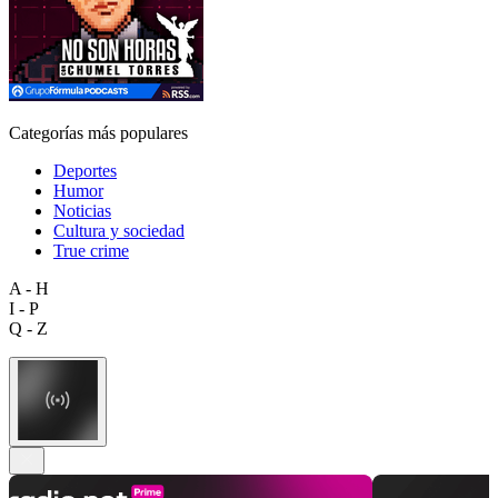
Categorías más populares
Deportes
Humor
Noticias
Cultura y sociedad
True crime
A - H
I - P
Q - Z