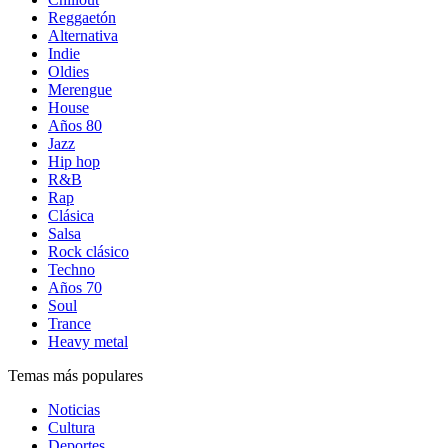
Reggaetón
Alternativa
Indie
Oldies
Merengue
House
Años 80
Jazz
Hip hop
R&B
Rap
Clásica
Salsa
Rock clásico
Techno
Años 70
Soul
Trance
Heavy metal
Temas más populares
Noticias
Cultura
Deportes