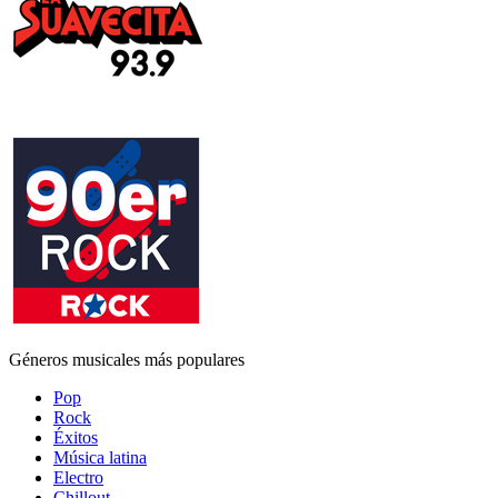
Géneros musicales más populares
Pop
Rock
Éxitos
Música latina
Electro
Chillout