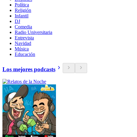
Política
Religión
Infantil
DJ
Comedia
Radio Universitaria
Entrevista
Navidad
Música
Educación
Los mejores podcasts