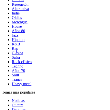
Reggaetón
Alternativa
Indie
Oldies
Merengue
House
Años 80
Jazz
Hip hop
R&B
Rap
Clásica
Salsa
Rock clásico
Techno
Años 70
Soul
Trance
Heavy metal
Temas más populares
Noticias
Cultura
Deportes