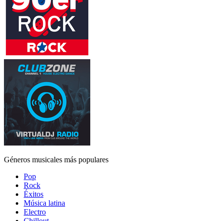
Géneros musicales más populares
Pop
Rock
Éxitos
Música latina
Electro
Chillout