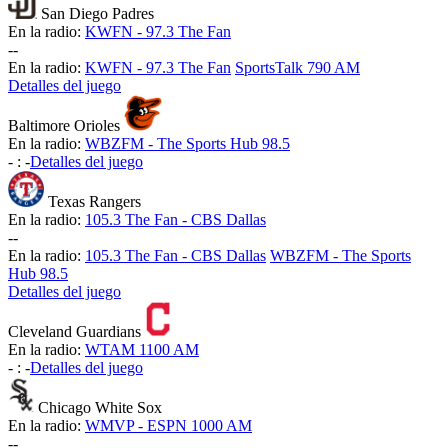
San Diego Padres
En la radio:
KWFN - 97.3 The Fan
-
-
En la radio:
KWFN - 97.3 The Fan
SportsTalk 790 AM
Detalles del juego
Baltimore Orioles
En la radio:
WBZFM - The Sports Hub 98.5
-
:
-
Detalles del juego
Texas Rangers
En la radio:
105.3 The Fan - CBS Dallas
-
-
En la radio:
105.3 The Fan - CBS Dallas
WBZFM - The Sports
Hub 98.5
Detalles del juego
Cleveland Guardians
En la radio:
WTAM 1100 AM
-
:
-
Detalles del juego
Chicago White Sox
En la radio:
WMVP - ESPN 1000 AM
-
-