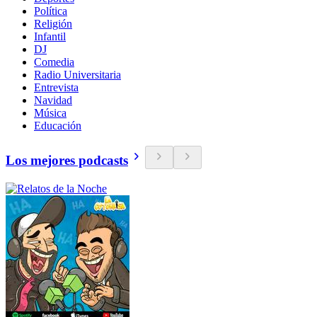
Política
Religión
Infantil
DJ
Comedia
Radio Universitaria
Entrevista
Navidad
Música
Educación
Los mejores podcasts