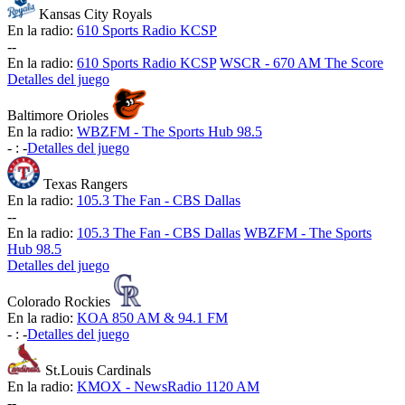
Kansas City Royals
En la radio:
610 Sports Radio KCSP
-
-
En la radio:
610 Sports Radio KCSP
WSCR - 670 AM The Score
Detalles del juego
Baltimore Orioles
En la radio:
WBZFM - The Sports Hub 98.5
-
:
-
Detalles del juego
Texas Rangers
En la radio:
105.3 The Fan - CBS Dallas
-
-
En la radio:
105.3 The Fan - CBS Dallas
WBZFM - The Sports
Hub 98.5
Detalles del juego
Colorado Rockies
En la radio:
KOA 850 AM & 94.1 FM
-
:
-
Detalles del juego
St.Louis Cardinals
En la radio:
KMOX - NewsRadio 1120 AM
-
-