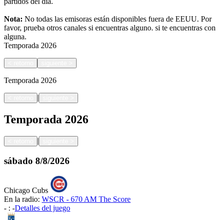
partidos del día.
Nota:
No todas las emisoras están disponibles fuera de EEUU. Por
favor, prueba otros canales si encuentras alguno.
si te encuentras con
alguna.
Temporada
2026
<
retorno
siguiente
>
Temporada
2026
|
<
retorno
siguiente
>
Temporada
2026
|
<
retorno
siguiente
>
sábado
8/8/2026
Chicago Cubs
En la radio:
WSCR - 670 AM The Score
-
:
-
Detalles del juego