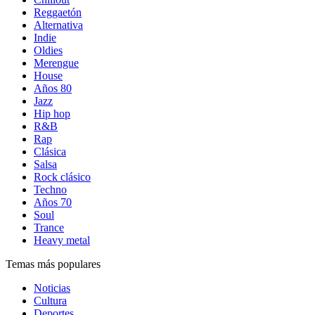
Reggaetón
Alternativa
Indie
Oldies
Merengue
House
Años 80
Jazz
Hip hop
R&B
Rap
Clásica
Salsa
Rock clásico
Techno
Años 70
Soul
Trance
Heavy metal
Temas más populares
Noticias
Cultura
Deportes