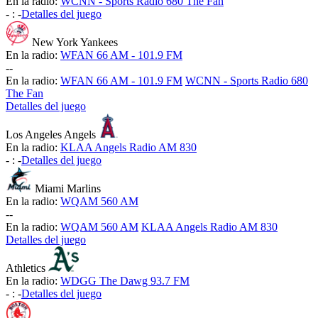
En la radio:
WCNN - Sports Radio 680 The Fan
-
:
-
Detalles del juego
New York Yankees
En la radio:
WFAN 66 AM - 101.9 FM
-
-
En la radio:
WFAN 66 AM - 101.9 FM
WCNN - Sports Radio 680
The Fan
Detalles del juego
Los Angeles Angels
En la radio:
KLAA Angels Radio AM 830
-
:
-
Detalles del juego
Miami Marlins
En la radio:
WQAM 560 AM
-
-
En la radio:
WQAM 560 AM
KLAA Angels Radio AM 830
Detalles del juego
Athletics
En la radio:
WDGG The Dawg 93.7 FM
-
:
-
Detalles del juego