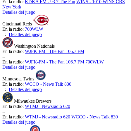
En la radio:
KDKA FM - 93.7 The Fan
WINS - 1010 WINS CBS
New York
Detalles del juego
Cincinnati Reds
En la radio:
700WLW
-
:
-
Detalles del juego
Washington Nationals
En la radio:
WJFK-FM - The Fan 106.7 FM
-
-
En la radio:
WJFK-FM - The Fan 106.7 FM
700WLW
Detalles del juego
Minnesota Twins
En la radio:
WCCO - News Talk 830
-
:
-
Detalles del juego
Milwaukee Brewers
En la radio:
WTMJ - Newsradio 620
-
-
En la radio:
WTMJ - Newsradio 620
WCCO - News Talk 830
Detalles del juego