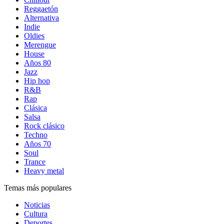
Reggaetón
Alternativa
Indie
Oldies
Merengue
House
Años 80
Jazz
Hip hop
R&B
Rap
Clásica
Salsa
Rock clásico
Techno
Años 70
Soul
Trance
Heavy metal
Temas más populares
Noticias
Cultura
Deportes