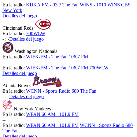
En la radio:
KDKA FM - 93.7 The Fan
WINS - 1010 WINS CBS
New York
Detalles del juego
Cincinnati Reds
En la radio:
700WLW
-
:
-
Detalles del juego
Washington Nationals
En la radio:
WJFK-FM - The Fan 106.7 FM
-
-
En la radio:
WJFK-FM - The Fan 106.7 FM
700WLW
Detalles del juego
Atlanta Braves
En la radio:
WCNN - Sports Radio 680 The Fan
-
:
-
Detalles del juego
New York Yankees
En la radio:
WFAN 66 AM - 101.9 FM
-
-
En la radio:
WFAN 66 AM - 101.9 FM
WCNN - Sports Radio 680
The Fan
Detalles del juego