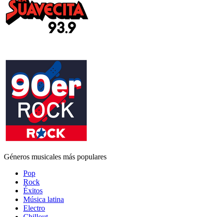
Géneros musicales más populares
Pop
Rock
Éxitos
Música latina
Electro
Chillout