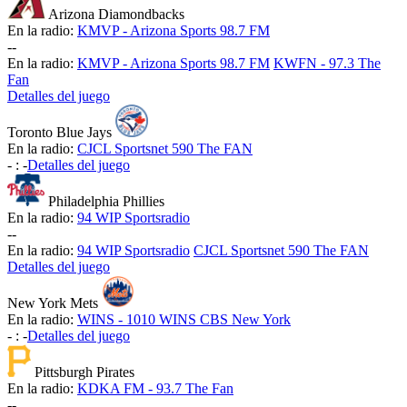
Arizona Diamondbacks
En la radio:
KMVP - Arizona Sports 98.7 FM
-
-
En la radio:
KMVP - Arizona Sports 98.7 FM
KWFN - 97.3 The
Fan
Detalles del juego
Toronto Blue Jays
En la radio:
CJCL Sportsnet 590 The FAN
-
:
-
Detalles del juego
Philadelphia Phillies
En la radio:
94 WIP Sportsradio
-
-
En la radio:
94 WIP Sportsradio
CJCL Sportsnet 590 The FAN
Detalles del juego
New York Mets
En la radio:
WINS - 1010 WINS CBS New York
-
:
-
Detalles del juego
Pittsburgh Pirates
En la radio:
KDKA FM - 93.7 The Fan
-
-