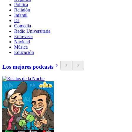
Política
Religión
Infantil
DJ
Comedia
Radio Universitaria
Entrevista
Navidad
Música
Educación
Los mejores podcasts