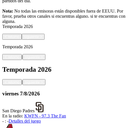
partidos del día.
Nota:
No todas las emisoras están disponibles fuera de EEUU. Por
favor, prueba otros canales si encuentras alguno.
si te encuentras con
alguna.
Temporada
2026
<
retorno
siguiente
>
Temporada
2026
|
<
retorno
siguiente
>
Temporada
2026
|
<
retorno
siguiente
>
viernes
7/8/2026
San Diego Padres
En la radio:
KWFN - 97.3 The Fan
-
:
-
Detalles del juego