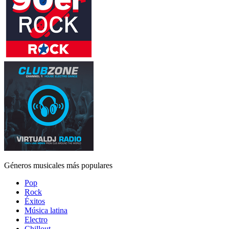
Géneros musicales más populares
Pop
Rock
Éxitos
Música latina
Electro
Chillout