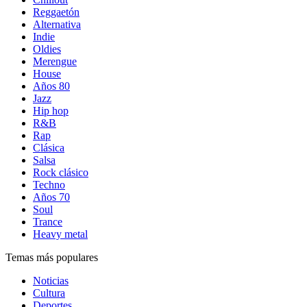
Reggaetón
Alternativa
Indie
Oldies
Merengue
House
Años 80
Jazz
Hip hop
R&B
Rap
Clásica
Salsa
Rock clásico
Techno
Años 70
Soul
Trance
Heavy metal
Temas más populares
Noticias
Cultura
Deportes