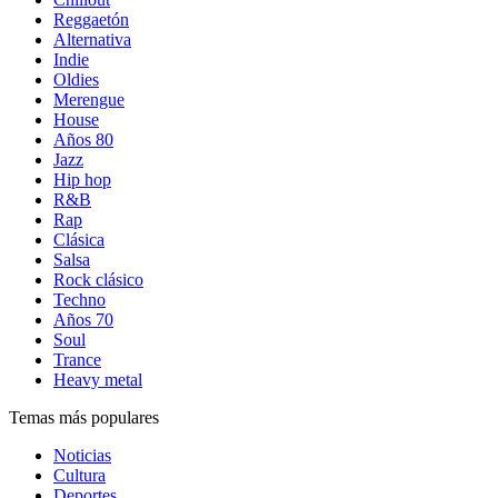
Reggaetón
Alternativa
Indie
Oldies
Merengue
House
Años 80
Jazz
Hip hop
R&B
Rap
Clásica
Salsa
Rock clásico
Techno
Años 70
Soul
Trance
Heavy metal
Temas más populares
Noticias
Cultura
Deportes