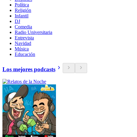
Política
Religión
Infantil
DJ
Comedia
Radio Universitaria
Entrevista
Navidad
Música
Educación
Los mejores podcasts