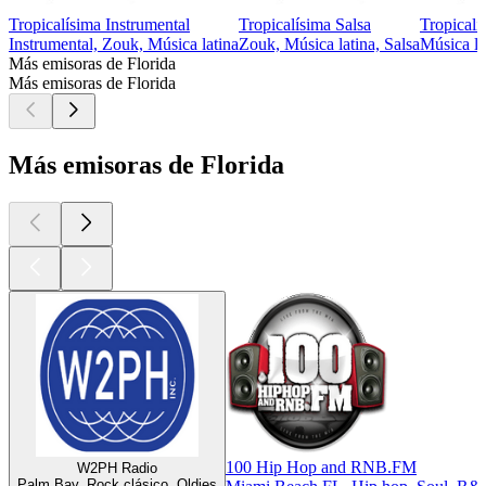
Tropicalísima Instrumental
Tropicalísima Salsa
Tropicalí
Instrumental, Zouk, Música latina
Zouk, Música latina, Salsa
Música la
Más emisoras de Florida
Más emisoras de Florida
Más emisoras de Florida
100 Hip Hop and RNB.FM
W2PH Radio
Palm Bay, Rock clásico, Oldies