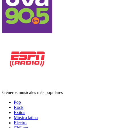
Géneros musicales más populares
Pop
Rock
Éxitos
Música latina
Electro
Chillout