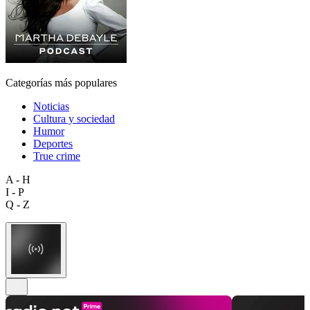
Categorías más populares
Noticias
Cultura y sociedad
Humor
Deportes
True crime
A - H
I - P
Q - Z