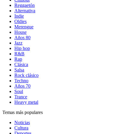
Reggaetón
Alternativa
Indie
Oldies
Merengue
House
Años 80
Jazz
Hip hop
R&B
Rap
Clásica
Salsa
Rock clásico
Techno
Años 70
Soul
Trance
Heavy metal
Temas más populares
Noticias
Cultura
Deportes