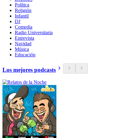
Política
Religión
Infantil
DJ
Comedia
Radio Universitaria
Entrevista
Navidad
Música
Educación
Los mejores podcasts