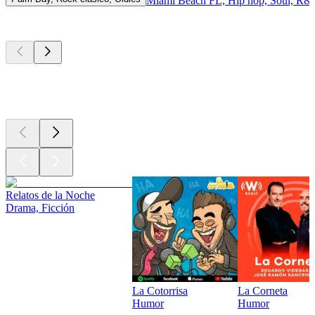
Miami Beach FL, Hip hop, Soul, R&
Los mejores
podcasts
Los mejores
podcasts
Los mejores
podcasts
Relatos de la Noche
Drama, Ficción
La Cotorrisa
La Corneta
Humor
Humor