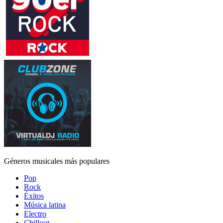
Géneros musicales más populares
Pop
Rock
Éxitos
Música latina
Electro
Chillout