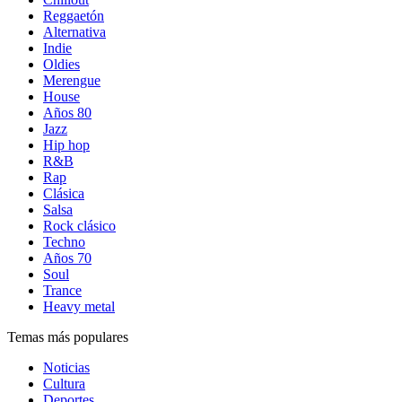
Reggaetón
Alternativa
Indie
Oldies
Merengue
House
Años 80
Jazz
Hip hop
R&B
Rap
Clásica
Salsa
Rock clásico
Techno
Años 70
Soul
Trance
Heavy metal
Temas más populares
Noticias
Cultura
Deportes