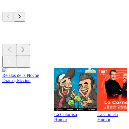
Los mejores
podcasts
Los mejores
podcasts
Los mejores
podcasts
Relatos de la Noche
Drama, Ficción
La Cotorrisa
La Corneta
Humor
Humor