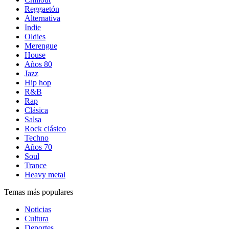
Reggaetón
Alternativa
Indie
Oldies
Merengue
House
Años 80
Jazz
Hip hop
R&B
Rap
Clásica
Salsa
Rock clásico
Techno
Años 70
Soul
Trance
Heavy metal
Temas más populares
Noticias
Cultura
Deportes