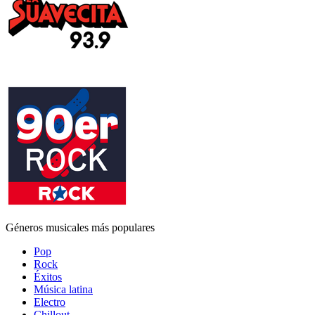
Géneros musicales más populares
Pop
Rock
Éxitos
Música latina
Electro
Chillout