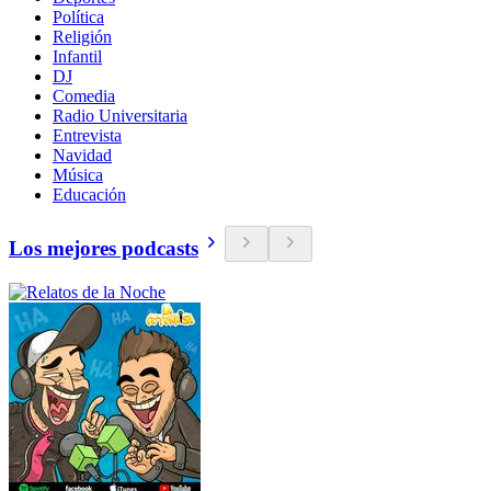
Política
Religión
Infantil
DJ
Comedia
Radio Universitaria
Entrevista
Navidad
Música
Educación
Los mejores podcasts