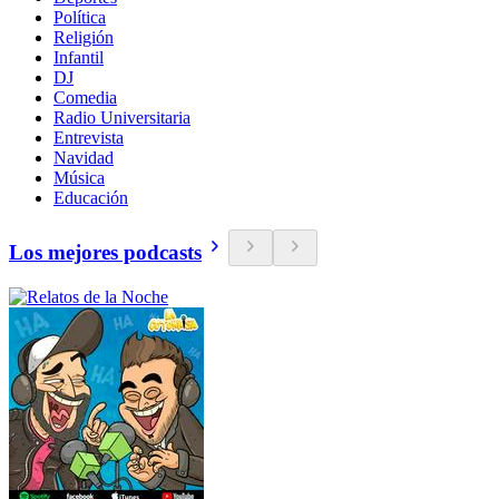
Política
Religión
Infantil
DJ
Comedia
Radio Universitaria
Entrevista
Navidad
Música
Educación
Los mejores podcasts