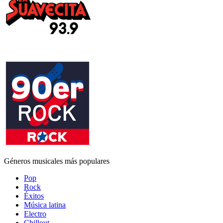
Géneros musicales más populares
Pop
Rock
Éxitos
Música latina
Electro
Chillout