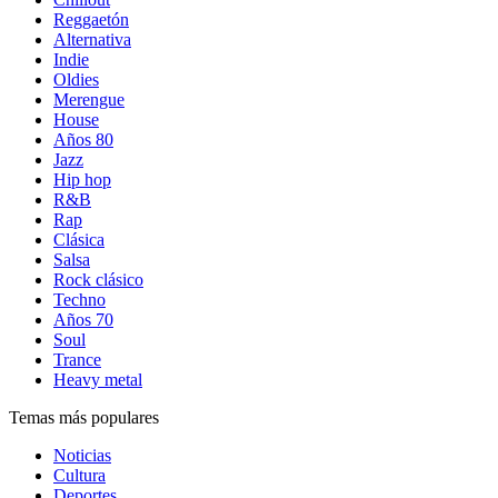
Reggaetón
Alternativa
Indie
Oldies
Merengue
House
Años 80
Jazz
Hip hop
R&B
Rap
Clásica
Salsa
Rock clásico
Techno
Años 70
Soul
Trance
Heavy metal
Temas más populares
Noticias
Cultura
Deportes