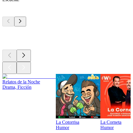
Los mejores
podcasts
Los mejores
podcasts
Los mejores
podcasts
Relatos de la Noche
Drama, Ficción
La Cotorrisa
La Corneta
Humor
Humor