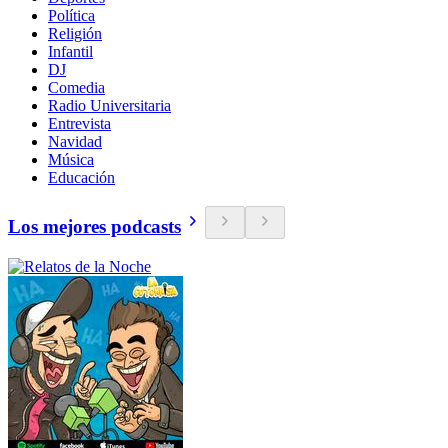
Política
Religión
Infantil
DJ
Comedia
Radio Universitaria
Entrevista
Navidad
Música
Educación
Los mejores podcasts