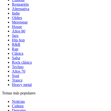
Reggaetón
Alternativa
Indie
Oldies
Merengue
House
Años 80
Jazz
Hip hop
R&B
Rap
Clásica
Salsa
Rock clásico
Techno
Años 70
Soul
Trance
Heavy metal
Temas más populares
Noticias
Cultura
Deportes