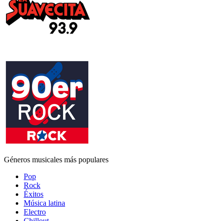
Géneros musicales más populares
Pop
Rock
Éxitos
Música latina
Electro
Chillout