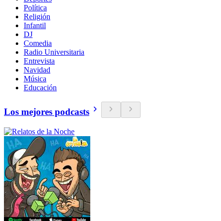
Política
Religión
Infantil
DJ
Comedia
Radio Universitaria
Entrevista
Navidad
Música
Educación
Los mejores podcasts