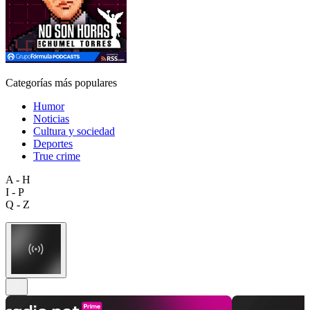
Categorías más populares
Humor
Noticias
Cultura y sociedad
Deportes
True crime
A - H
I - P
Q - Z