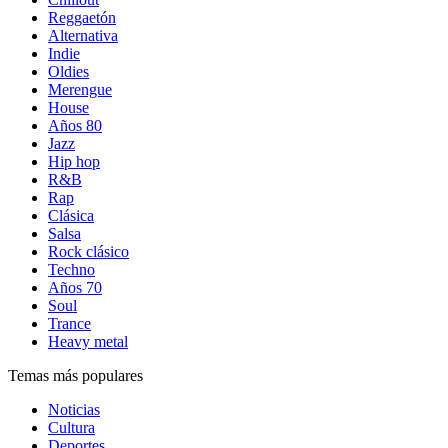
Reggaetón
Alternativa
Indie
Oldies
Merengue
House
Años 80
Jazz
Hip hop
R&B
Rap
Clásica
Salsa
Rock clásico
Techno
Años 70
Soul
Trance
Heavy metal
Temas más populares
Noticias
Cultura
Deportes