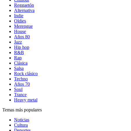
Reggaetón
Alternativa
Indie
Oldies
Merengue
House
Años 80
Jazz
Hip hop
R&B
Rap
Clásica
Salsa
Rock clásico
Techno
Años 70
Soul
Trance
Heavy metal
Temas más populares
Noticias
Cultura
Deportes