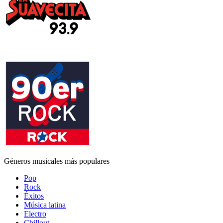
Géneros musicales más populares
Pop
Rock
Éxitos
Música latina
Electro
Chillout