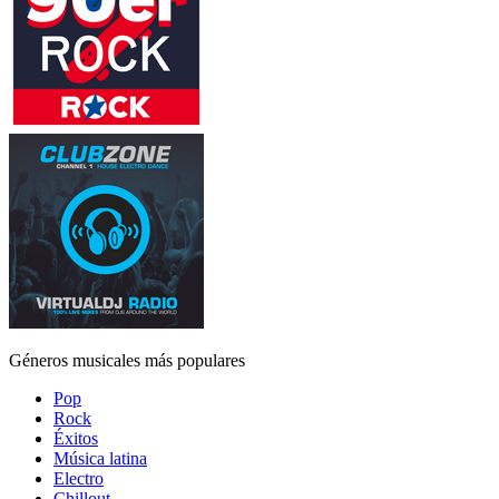
Géneros musicales más populares
Pop
Rock
Éxitos
Música latina
Electro
Chillout