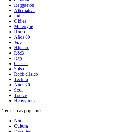
Reggaetón
Alternativa
Indie
Oldies
Merengue
House
Años 80
Jazz
Hip hop
R&B
Rap
Clásica
Salsa
Rock clásico
Techno
Años 70
Soul
Trance
Heavy metal
Temas más populares
Noticias
Cultura
Deportes