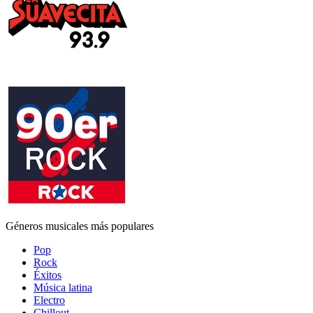
Géneros musicales más populares
Pop
Rock
Éxitos
Música latina
Electro
Chillout