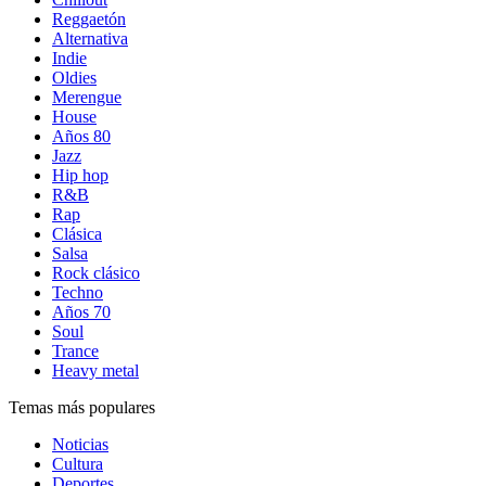
Reggaetón
Alternativa
Indie
Oldies
Merengue
House
Años 80
Jazz
Hip hop
R&B
Rap
Clásica
Salsa
Rock clásico
Techno
Años 70
Soul
Trance
Heavy metal
Temas más populares
Noticias
Cultura
Deportes