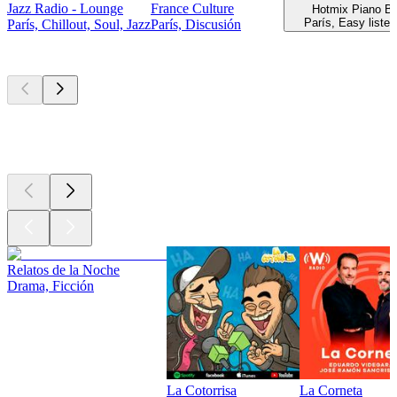
Jazz Radio - Lounge
France Culture
Hotmix Piano Ba
París, Easy listen
París, Chillout, Soul, Jazz
París, Discusión
Los mejores
podcasts
Los mejores
podcasts
Los mejores
podcasts
Relatos de la Noche
Drama, Ficción
La Cotorrisa
La Corneta