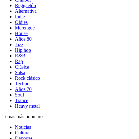
Reggaetón
Alternativa
Indie
Oldies
Merengue
House
Años 80
Jazz
Hip hop
R&B
Rap
Clásica
Salsa
Rock clásico
Techno
Años 70
Soul
Trance
Heavy metal
Temas más populares
Noticias
Cultura
Deportes