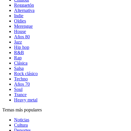
Reggaetón
Alternativa
Indie
Oldies
Merengue
House
Años 80
Jazz
Hip hop
R&B
Rap
Clásica
Salsa
Rock clásico
Techno
Años 70
Soul
Trance
Heavy metal
Temas más populares
Noticias
Cultura
Deportes