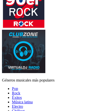
Géneros musicales más populares
Pop
Rock
Éxitos
Música latina
Electro
Chillout