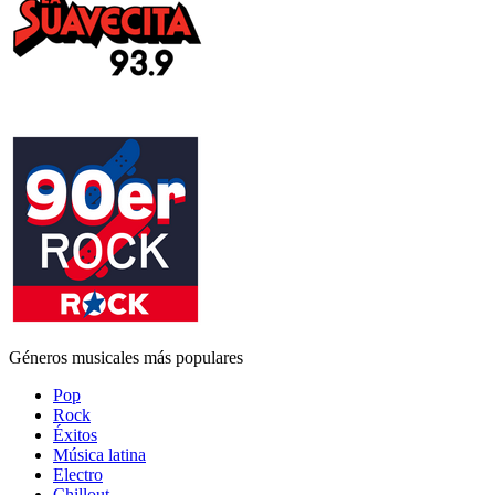
Géneros musicales más populares
Pop
Rock
Éxitos
Música latina
Electro
Chillout