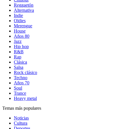
Reggaetón
Alternativa
Indie
Oldies
Merengue
House
Años 80
Jazz
Hip hop
R&B
Rap
Clásica
Salsa
Rock clásico
Techno
Años 70
Soul
Trance
Heavy metal
Temas más populares
Noticias
Cultura
Deportes