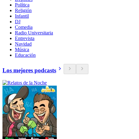
Política
Religión
Infantil
DJ
Comedia
Radio Universitaria
Entrevista
Navidad
Música
Educación
Los mejores podcasts