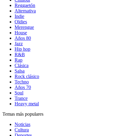
Reggaetón
Alternativa
Indie
Oldies
Merengue
House
Años 80
Jazz
Hip hop
R&B
Rap
Clásica
Salsa
Rock clásico
Techno
Años 70
Soul
Trance
Heavy metal
Temas más populares
Noticias
Cultura
Deportes