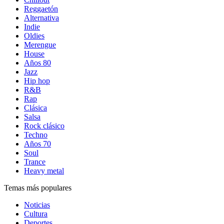
Reggaetón
Alternativa
Indie
Oldies
Merengue
House
Años 80
Jazz
Hip hop
R&B
Rap
Clásica
Salsa
Rock clásico
Techno
Años 70
Soul
Trance
Heavy metal
Temas más populares
Noticias
Cultura
Deportes