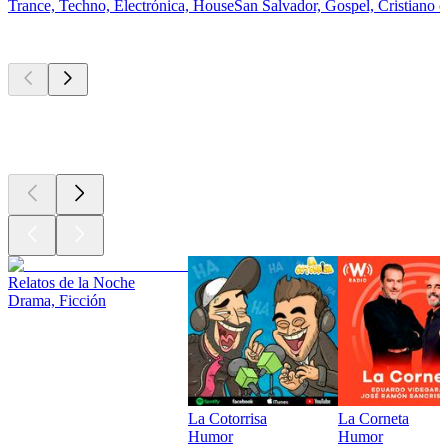
Trance, Techno, Electrónica, House
San Salvador, Gospel, Cristiano 
Los mejores
podcasts
Los mejores
podcasts
Los mejores
podcasts
Relatos de la Noche
Drama, Ficción
La Cotorrisa
La Corneta
Humor
Humor