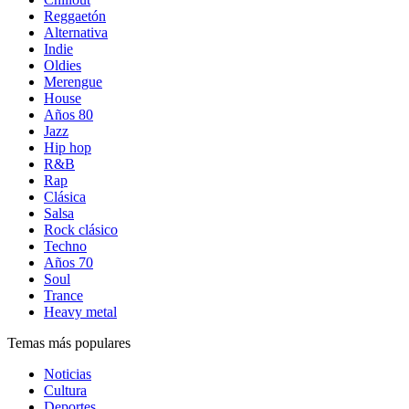
Reggaetón
Alternativa
Indie
Oldies
Merengue
House
Años 80
Jazz
Hip hop
R&B
Rap
Clásica
Salsa
Rock clásico
Techno
Años 70
Soul
Trance
Heavy metal
Temas más populares
Noticias
Cultura
Deportes