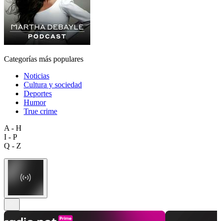
Categorías más populares
Noticias
Cultura y sociedad
Deportes
Humor
True crime
A - H
I - P
Q - Z