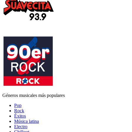
Géneros musicales más populares
Pop
Rock
Éxitos
Música latina
Electro
Chillout