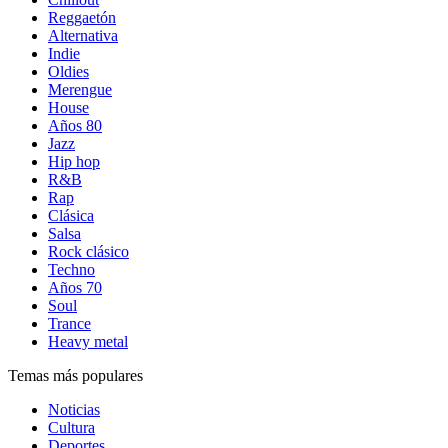
Reggaetón
Alternativa
Indie
Oldies
Merengue
House
Años 80
Jazz
Hip hop
R&B
Rap
Clásica
Salsa
Rock clásico
Techno
Años 70
Soul
Trance
Heavy metal
Temas más populares
Noticias
Cultura
Deportes