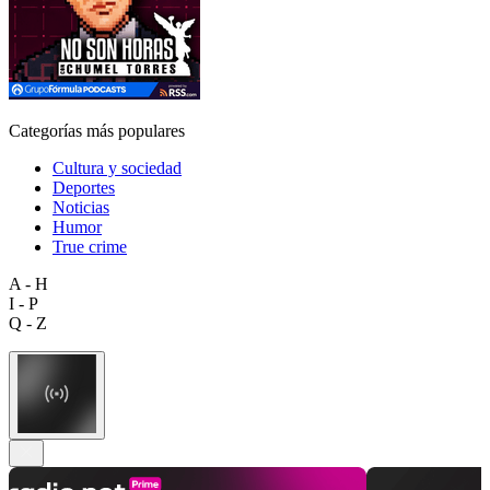
Categorías más populares
Cultura y sociedad
Deportes
Noticias
Humor
True crime
A - H
I - P
Q - Z