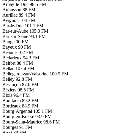
Arnay-le-Duc
98.5 FM
Aubusson
88 FM
Aurillac
89.4 FM
Avignon
104 FM
Bar-le-Duc
101.1 FM
Bar-sur-Aube
105.3 FM
Bar-sur-Seine
93.1 FM
Bauge
90 FM
Bayeux
90 FM
Beaune
102 FM
Bedarieux
94.3 FM
Belfort
88.4 FM
Bellac
107.4 FM
Bellegarde-sur-Valserine
100.9 FM
Belley
92.8 FM
Besançon
87.6 FM
Béziers
98.5 FM
Blois
96.4 FM
Bonifacio
89.2 FM
Bordeaux
88.9 FM
Bourg-Argental
105.1 FM
Bourg-en-Bresse
93.9 FM
Bourg-Saint-Maurice
98.6 FM
Bourges
91 FM
Brest
89 FM