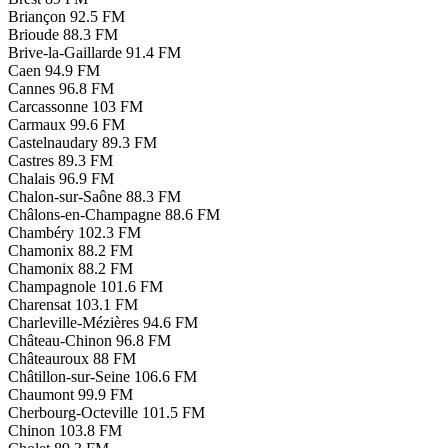
Briançon
92.5 FM
Brioude
88.3 FM
Brive-la-Gaillarde
91.4 FM
Caen
94.9 FM
Cannes
96.8 FM
Carcassonne
103 FM
Carmaux
99.6 FM
Castelnaudary
89.3 FM
Castres
89.3 FM
Chalais
96.9 FM
Chalon-sur-Saône
88.3 FM
Châlons-en-Champagne
88.6 FM
Chambéry
102.3 FM
Chamonix
88.2 FM
Chamonix
88.2 FM
Champagnole
101.6 FM
Charensat
103.1 FM
Charleville-Mézières
94.6 FM
Château-Chinon
96.8 FM
Châteauroux
88 FM
Châtillon-sur-Seine
106.6 FM
Chaumont
99.9 FM
Cherbourg-Octeville
101.5 FM
Chinon
103.8 FM