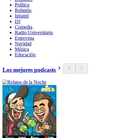
Política
Religión
Infantil
DJ
Comedia
Radio Universitaria
Entrevista
Navidad
Música
Educación
Los mejores podcasts