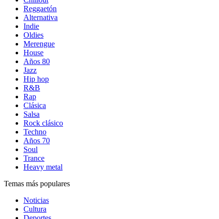
Reggaetón
Alternativa
Indie
Oldies
Merengue
House
Años 80
Jazz
Hip hop
R&B
Rap
Clásica
Salsa
Rock clásico
Techno
Años 70
Soul
Trance
Heavy metal
Temas más populares
Noticias
Cultura
Deportes