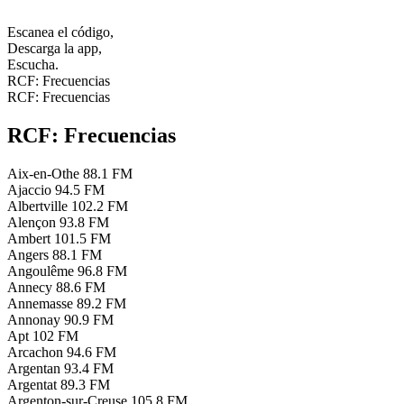
Escanea el código,
Descarga la app,
Escucha.
RCF: Frecuencias
RCF: Frecuencias
RCF: Frecuencias
Aix-en-Othe
88.1 FM
Ajaccio
94.5 FM
Albertville
102.2 FM
Alençon
93.8 FM
Ambert
101.5 FM
Angers
88.1 FM
Angoulême
96.8 FM
Annecy
88.6 FM
Annemasse
89.2 FM
Annonay
90.9 FM
Apt
102 FM
Arcachon
94.6 FM
Argentan
93.4 FM
Argentat
89.3 FM
Argenton-sur-Creuse
105.8 FM