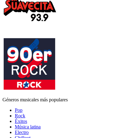
Géneros musicales más populares
Pop
Rock
Éxitos
Música latina
Electro
Chillout