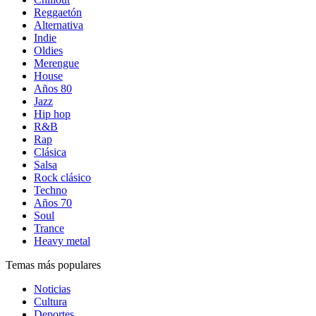
Reggaetón
Alternativa
Indie
Oldies
Merengue
House
Años 80
Jazz
Hip hop
R&B
Rap
Clásica
Salsa
Rock clásico
Techno
Años 70
Soul
Trance
Heavy metal
Temas más populares
Noticias
Cultura
Deportes