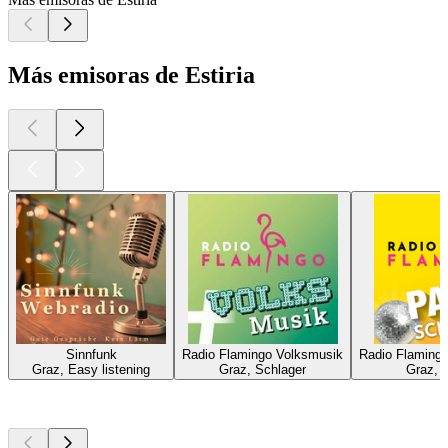
Más emisoras de Estiria
Sinnfunk
Radio Flamingo Volksmusik
Radio Flamingo
Graz, Easy listening
Graz, Schlager
Graz, 
Los mejores
podcasts
Los mejores
podcasts