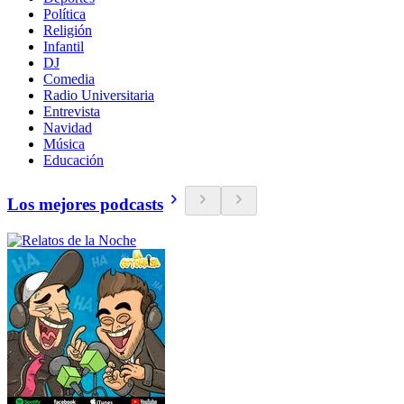
Política
Religión
Infantil
DJ
Comedia
Radio Universitaria
Entrevista
Navidad
Música
Educación
Los mejores podcasts