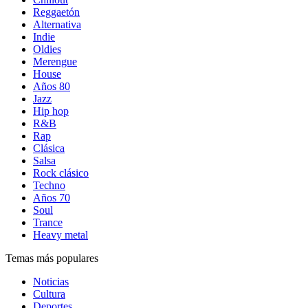
Reggaetón
Alternativa
Indie
Oldies
Merengue
House
Años 80
Jazz
Hip hop
R&B
Rap
Clásica
Salsa
Rock clásico
Techno
Años 70
Soul
Trance
Heavy metal
Temas más populares
Noticias
Cultura
Deportes