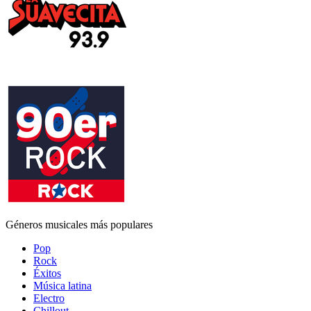
Géneros musicales más populares
Pop
Rock
Éxitos
Música latina
Electro
Chillout