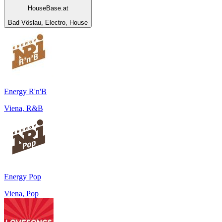
HouseBase.at
Bad Vöslau, Electro, House
Energy R'n'B
Viena, R&B
Energy Pop
Viena, Pop