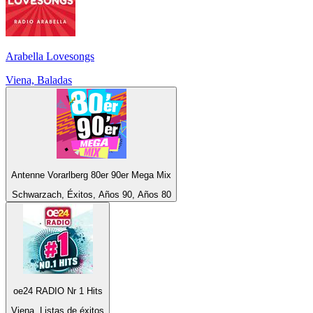
Arabella Lovesongs
Viena, Baladas
Antenne Vorarlberg 80er 90er Mega Mix
Schwarzach, Éxitos, Años 90, Años 80
oe24 RADIO Nr 1 Hits
Viena, Listas de éxitos