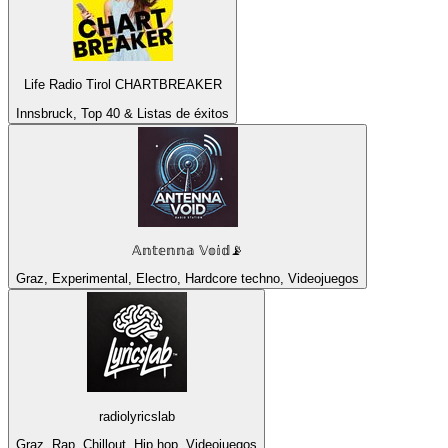
Life Radio Tirol CHARTBREAKER
Innsbruck, Top 40 & Listas de éxitos
𝔸𝕟𝕥𝕖𝕟𝕟𝕒 𝕍𝕠𝕚𝕕📡
Graz, Experimental, Electro, Hardcore techno, Videojuegos
radiolyricslab
Graz, Rap, Chillout, Hip hop, Videojuegos