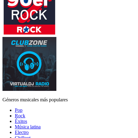
Géneros musicales más populares
Pop
Rock
Éxitos
Música latina
Electro
Chillout