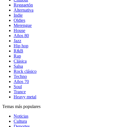
Reggaetón
Alternativa
Indie
Oldies
Merengue
House
Años 80
Jazz
Hip hop
R&B
Rap
Clásica
Salsa
Rock clásico
Techno
Años 70
Soul
Trance
Heavy metal
Temas más populares
Noticias
Cultura
Deportes