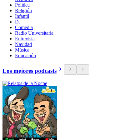
Política
Religión
Infantil
DJ
Comedia
Radio Universitaria
Entrevista
Navidad
Música
Educación
Los mejores podcasts