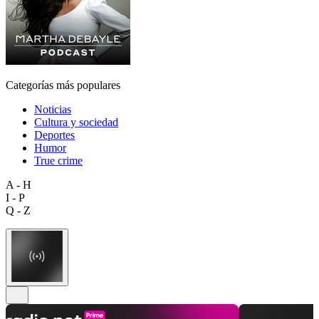
Categorías más populares
Noticias
Cultura y sociedad
Deportes
Humor
True crime
A - H
I - P
Q - Z