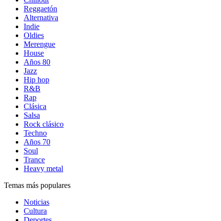
Reggaetón
Alternativa
Indie
Oldies
Merengue
House
Años 80
Jazz
Hip hop
R&B
Rap
Clásica
Salsa
Rock clásico
Techno
Años 70
Soul
Trance
Heavy metal
Temas más populares
Noticias
Cultura
Deportes