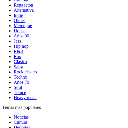
Reggaetón
Alternativa
Indie
Oldies
Merengue
House
Años 80
Jazz
Hip hop
R&B
Rap
Clásica
Salsa
Rock clásico
Techno
Años 70
Soul
Trance
Heavy metal
Temas más populares
Noticias
Cultura
Deportes