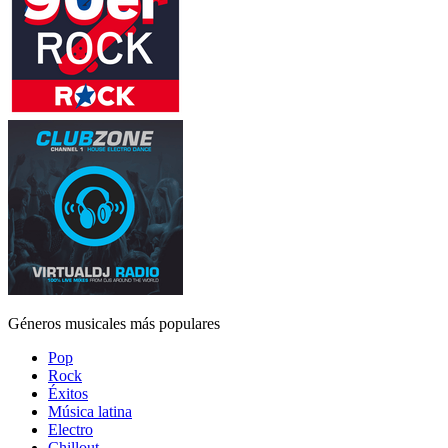
Géneros musicales más populares
Pop
Rock
Éxitos
Música latina
Electro
Chillout