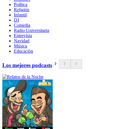
Política
Religión
Infantil
DJ
Comedia
Radio Universitaria
Entrevista
Navidad
Música
Educación
Los mejores podcasts