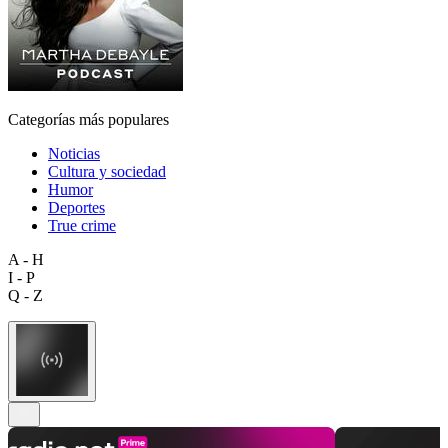
Categorías más populares
Noticias
Cultura y sociedad
Humor
Deportes
True crime
A - H
I - P
Q - Z