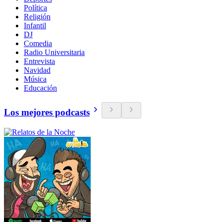
Política
Religión
Infantil
DJ
Comedia
Radio Universitaria
Entrevista
Navidad
Música
Educación
Los mejores podcasts