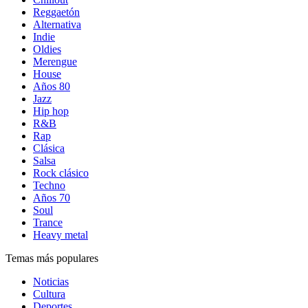
Reggaetón
Alternativa
Indie
Oldies
Merengue
House
Años 80
Jazz
Hip hop
R&B
Rap
Clásica
Salsa
Rock clásico
Techno
Años 70
Soul
Trance
Heavy metal
Temas más populares
Noticias
Cultura
Deportes