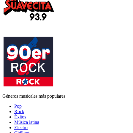
Géneros musicales más populares
Pop
Rock
Éxitos
Música latina
Electro
Chillout