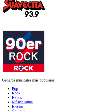
Géneros musicales más populares
Pop
Rock
Éxitos
Música latina
Electro
Chillout