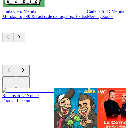
Onda Cero Mérida
Cadena SER Mérida
Mérida, Top 40 & Listas de éxitos, Pop, Éxitos
Mérida, Éxitos
Los mejores
podcasts
Los mejores
podcasts
Los mejores
podcasts
Relatos de la Noche
Drama, Ficción