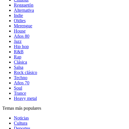
Reggaetón
Alternativa
Indie
Oldies
Merengue
House
Años 80
Jazz
Hip hop
R&B
Rap
Clásica
Salsa
Rock clásico
Techno
Años 70
Soul
Trance
Heavy metal
Temas más populares
Noticias
Cultura
Deportes