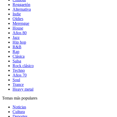
Reggaetón
Alternativa
Indie
Oldies
Merengue
House
Años 80
Jazz
Hip hop
R&B
Rap
Clásica
Salsa
Rock clásico
Techno
Años 70
Soul
Trance
Heavy metal
Temas más populares
Noticias
Cultura
Deportes