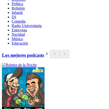
Política
Religión
Infantil
DJ
Comedia
Radio Universitaria
Entrevista
Navidad
Música
Educación
Los mejores podcasts