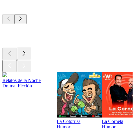
Los mejores
podcasts
Los mejores
podcasts
Los mejores
podcasts
Relatos de la Noche
Drama, Ficción
La Cotorrisa
La Corneta
Humor
Humor