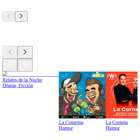
Los mejores
podcasts
Los mejores
podcasts
Relatos de la Noche
Drama, Ficción
La Cotorrisa
La Corneta
Humor
Humor