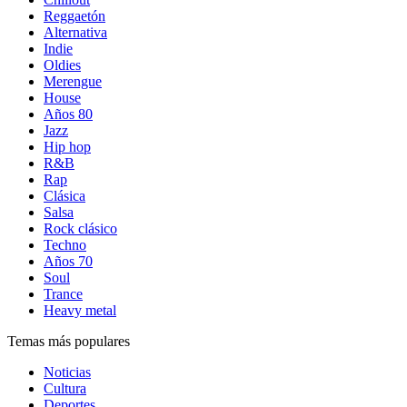
Reggaetón
Alternativa
Indie
Oldies
Merengue
House
Años 80
Jazz
Hip hop
R&B
Rap
Clásica
Salsa
Rock clásico
Techno
Años 70
Soul
Trance
Heavy metal
Temas más populares
Noticias
Cultura
Deportes