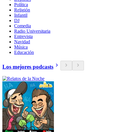
Política
Religión
Infantil
DJ
Comedia
Radio Universitaria
Entrevista
Navidad
Música
Educación
Los mejores podcasts