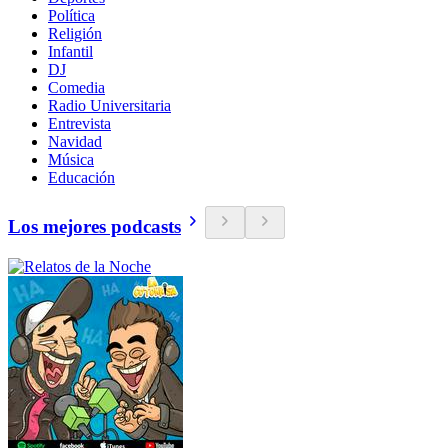
Política
Religión
Infantil
DJ
Comedia
Radio Universitaria
Entrevista
Navidad
Música
Educación
Los mejores podcasts