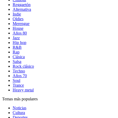
Reggaetón
Alternativa
Indie
Oldies
Merengue
House
Años 80
Jazz
Hip hop
R&B
Rap
Clásica
Salsa
Rock clásico
Techno
Años 70
Soul
Trance
Heavy metal
Temas más populares
Noticias
Cultura
Deportes