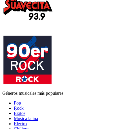
Géneros musicales más populares
Pop
Rock
Éxitos
Música latina
Electro
Chillout