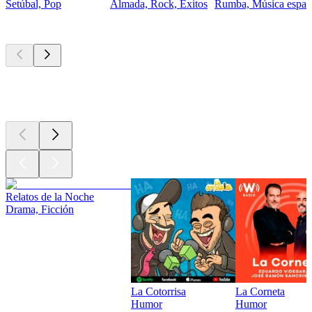
Setúbal, Pop
Almada, Rock, Éxitos
Rumba, Música españ
Los mejores
podcasts
Los mejores
podcasts
Los mejores
podcasts
Relatos de la Noche
Drama, Ficción
La Cotorrisa
La Corneta
Humor
Humor