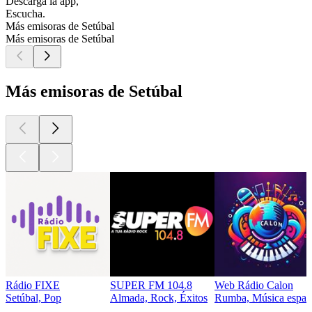
Descarga la app,
Escucha.
Más emisoras de Setúbal
Más emisoras de Setúbal
Más emisoras de Setúbal
Rádio FIXE
SUPER FM 104.8
Web Rádio Calon
Setúbal, Pop
Almada, Rock, Éxitos
Rumba, Música españ
Los mejores
podcasts