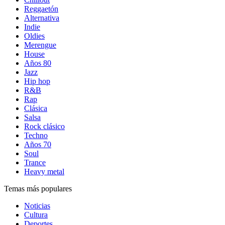
Reggaetón
Alternativa
Indie
Oldies
Merengue
House
Años 80
Jazz
Hip hop
R&B
Rap
Clásica
Salsa
Rock clásico
Techno
Años 70
Soul
Trance
Heavy metal
Temas más populares
Noticias
Cultura
Deportes