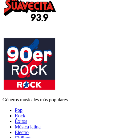
Géneros musicales más populares
Pop
Rock
Éxitos
Música latina
Electro
Chillout