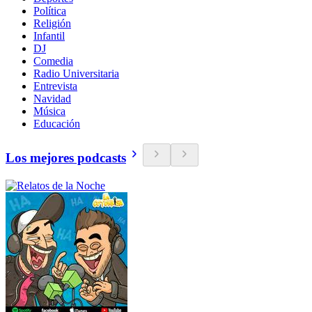
Política
Religión
Infantil
DJ
Comedia
Radio Universitaria
Entrevista
Navidad
Música
Educación
Los mejores podcasts