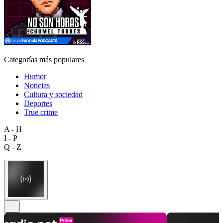
Categorías más populares
Humor
Noticias
Cultura y sociedad
Deportes
True crime
A - H
I - P
Q - Z