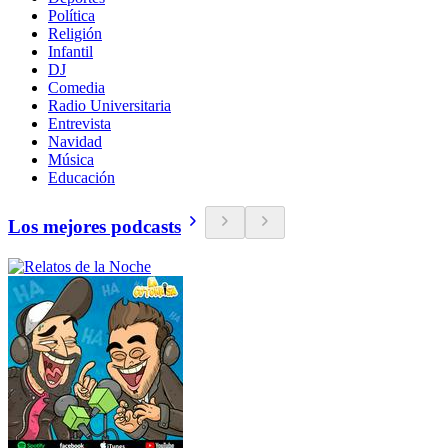
Política
Religión
Infantil
DJ
Comedia
Radio Universitaria
Entrevista
Navidad
Música
Educación
Los mejores podcasts