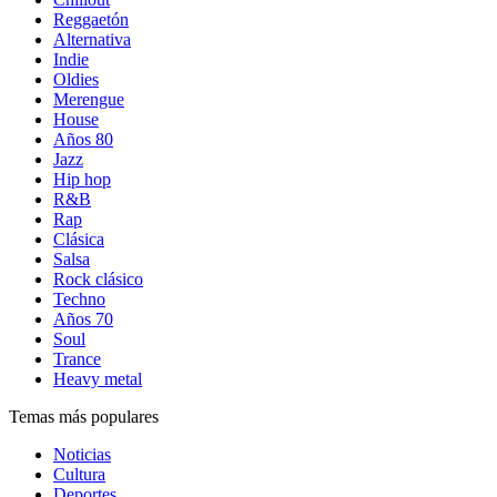
Reggaetón
Alternativa
Indie
Oldies
Merengue
House
Años 80
Jazz
Hip hop
R&B
Rap
Clásica
Salsa
Rock clásico
Techno
Años 70
Soul
Trance
Heavy metal
Temas más populares
Noticias
Cultura
Deportes