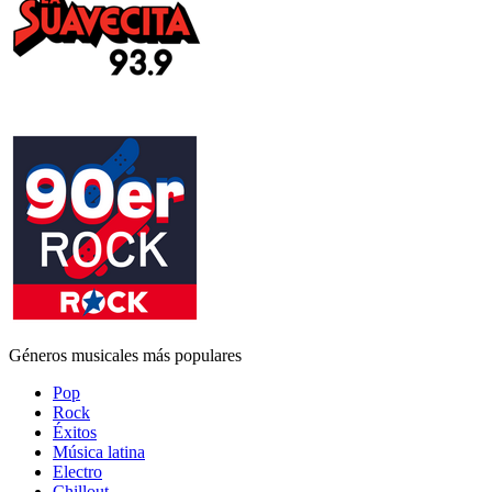
Géneros musicales más populares
Pop
Rock
Éxitos
Música latina
Electro
Chillout