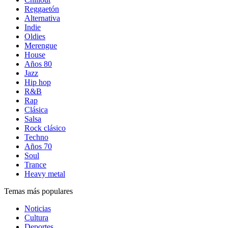
Reggaetón
Alternativa
Indie
Oldies
Merengue
House
Años 80
Jazz
Hip hop
R&B
Rap
Clásica
Salsa
Rock clásico
Techno
Años 70
Soul
Trance
Heavy metal
Temas más populares
Noticias
Cultura
Deportes