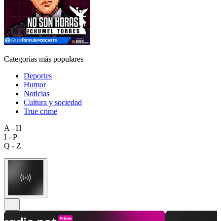
Categorías más populares
Deportes
Humor
Noticias
Cultura y sociedad
True crime
A - H
I - P
Q - Z