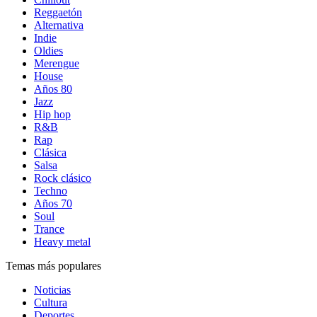
Reggaetón
Alternativa
Indie
Oldies
Merengue
House
Años 80
Jazz
Hip hop
R&B
Rap
Clásica
Salsa
Rock clásico
Techno
Años 70
Soul
Trance
Heavy metal
Temas más populares
Noticias
Cultura
Deportes