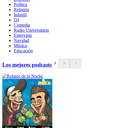
Política
Religión
Infantil
DJ
Comedia
Radio Universitaria
Entrevista
Navidad
Música
Educación
Los mejores podcasts