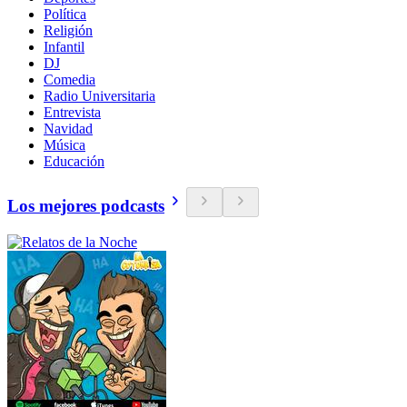
Política
Religión
Infantil
DJ
Comedia
Radio Universitaria
Entrevista
Navidad
Música
Educación
Los mejores podcasts