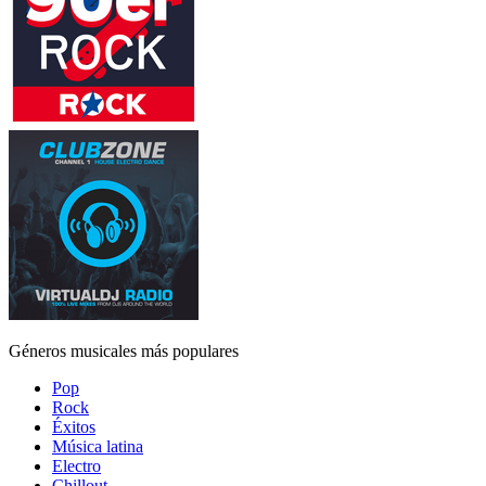
Géneros musicales más populares
Pop
Rock
Éxitos
Música latina
Electro
Chillout