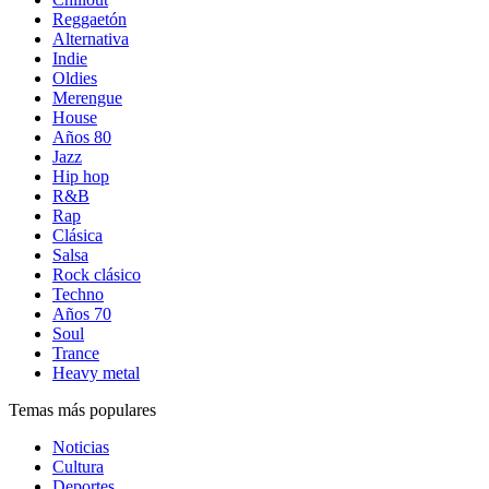
Reggaetón
Alternativa
Indie
Oldies
Merengue
House
Años 80
Jazz
Hip hop
R&B
Rap
Clásica
Salsa
Rock clásico
Techno
Años 70
Soul
Trance
Heavy metal
Temas más populares
Noticias
Cultura
Deportes