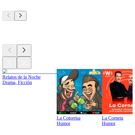
Los mejores
podcasts
Los mejores
podcasts
Relatos de la Noche
Drama, Ficción
La Cotorrisa
La Corneta
Humor
Humor