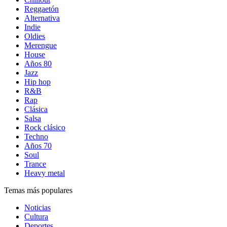
Reggaetón
Alternativa
Indie
Oldies
Merengue
House
Años 80
Jazz
Hip hop
R&B
Rap
Clásica
Salsa
Rock clásico
Techno
Años 70
Soul
Trance
Heavy metal
Temas más populares
Noticias
Cultura
Deportes