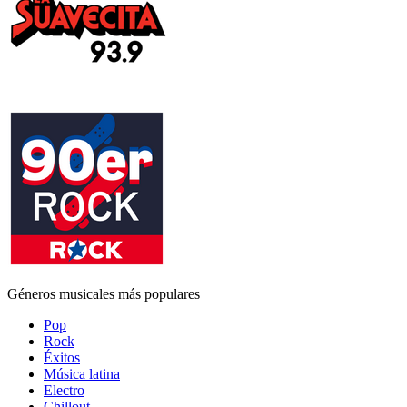
Géneros musicales más populares
Pop
Rock
Éxitos
Música latina
Electro
Chillout