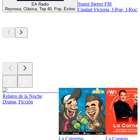
Sugoi Stereo FM
EA Radio
Reynosa, Clásica, Top 40, Pop, Éxitos
Ciudad Victoria, J-Pop, J-Roc
Los mejores
podcasts
Los mejores
podcasts
Los mejores
podcasts
Relatos de la Noche
Drama, Ficción
La Cotorrisa
La Corneta