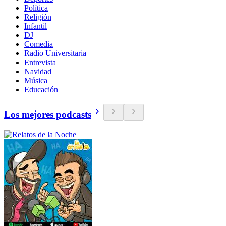
Política
Religión
Infantil
DJ
Comedia
Radio Universitaria
Entrevista
Navidad
Música
Educación
Los mejores podcasts