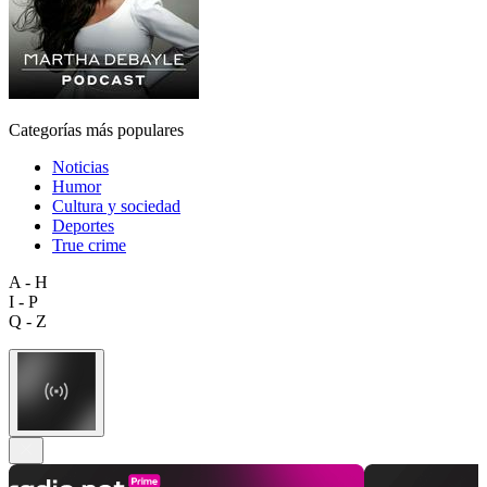
Categorías más populares
Noticias
Humor
Cultura y sociedad
Deportes
True crime
A - H
I - P
Q - Z