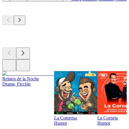
Los mejores
podcasts
Los mejores
podcasts
Los mejores
podcasts
Relatos de la Noche
Drama, Ficción
La Cotorrisa
La Corneta
Humor
Humor