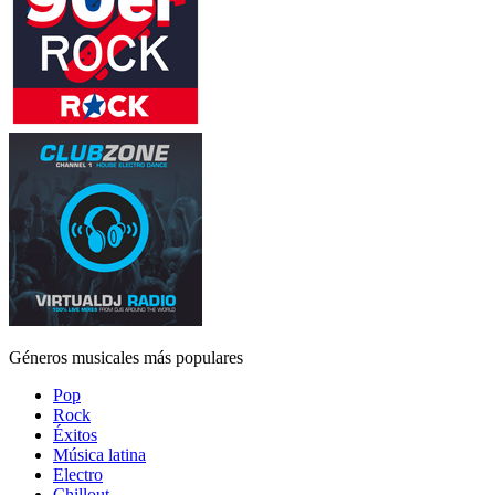
Géneros musicales más populares
Pop
Rock
Éxitos
Música latina
Electro
Chillout