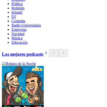
Política
Religión
Infantil
DJ
Comedia
Radio Universitaria
Entrevista
Navidad
Música
Educación
Los mejores podcasts