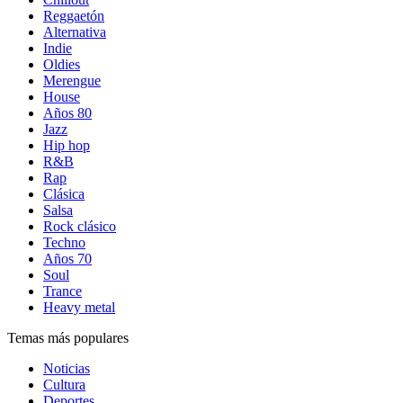
Reggaetón
Alternativa
Indie
Oldies
Merengue
House
Años 80
Jazz
Hip hop
R&B
Rap
Clásica
Salsa
Rock clásico
Techno
Años 70
Soul
Trance
Heavy metal
Temas más populares
Noticias
Cultura
Deportes