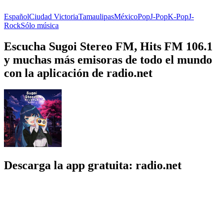
Español
Ciudad Victoria
Tamaulipas
México
Pop
J-Pop
K-Pop
J-
Rock
Sólo música
Escucha Sugoi Stereo FM, Hits FM 106.1
y muchas más emisoras de todo el mundo
con la aplicación de radio.net
Descarga la app gratuita: radio.net