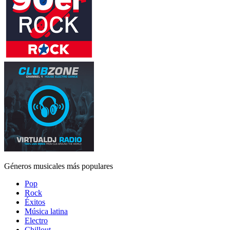
Géneros musicales más populares
Pop
Rock
Éxitos
Música latina
Electro
Chillout