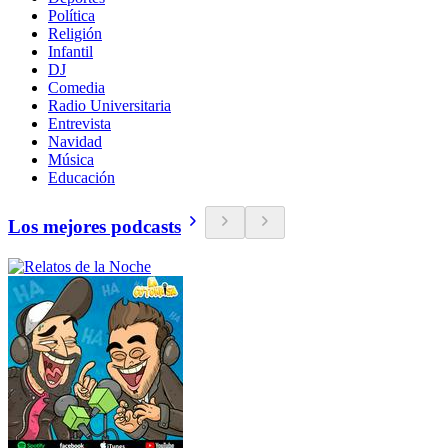
Política
Religión
Infantil
DJ
Comedia
Radio Universitaria
Entrevista
Navidad
Música
Educación
Los mejores podcasts