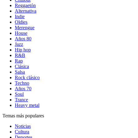
Reggaetón
Alternativa
Indie
Oldies
Merengue
House
Años 80
Jazz
Hip hop
R&B
Rap
Clásica
Salsa
Rock clásico
Techno
Años 70
Soul
Trance
Heavy metal
Temas más populares
Noticias
Cultura
Deportes