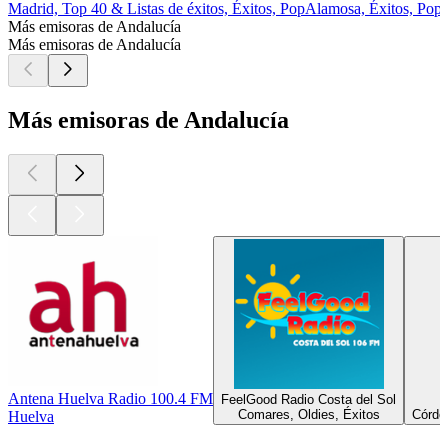
Madrid, Top 40 & Listas de éxitos, Éxitos, Pop
Alamosa, Éxitos, Pop
Más emisoras de Andalucía
Más emisoras de Andalucía
Más emisoras de Andalucía
Antena Huelva Radio 100.4 FM
FeelGood Radio Costa del Sol
Comares, Oldies, Éxitos
Córdob
Huelva
Los mejores
podcasts