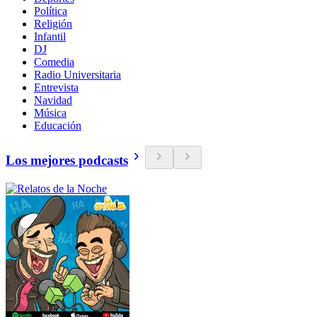
Política
Religión
Infantil
DJ
Comedia
Radio Universitaria
Entrevista
Navidad
Música
Educación
Los mejores podcasts