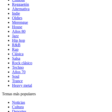
Reggaetón
Alternativa
Indie
Oldies
Merengue
House
Años 80
Jazz
Hip hop
R&B
Rap
Clásica
Salsa
Rock clásico
Techno
Años 70
Soul
Trance
Heavy metal
Temas más populares
Noticias
Cultura
Deportes