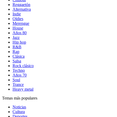
Reggaetón
Alternativa
Indie
Oldies
Merengue
House
Años 80
Jazz
Hip hop
R&B
Rap
Clásica
Salsa
Rock clásico
Techno
Años 70
Soul
Trance
Heavy metal
Temas más populares
Noticias
Cultura
Deportes