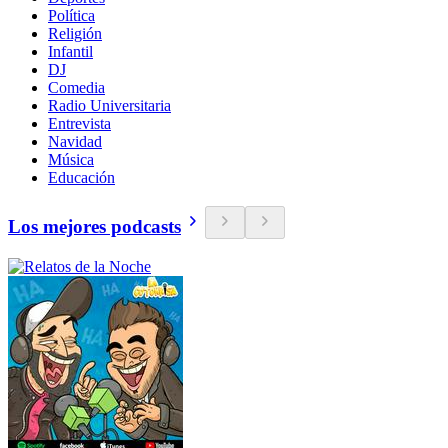
Política
Religión
Infantil
DJ
Comedia
Radio Universitaria
Entrevista
Navidad
Música
Educación
Los mejores podcasts