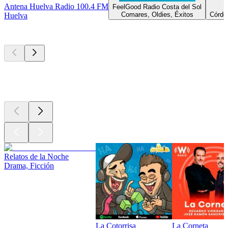
Antena Huelva Radio 100.4 FM
FeelGood Radio Costa del Sol
Comares, Oldies, Éxitos
Córdob
Huelva
Los mejores
podcasts
Los mejores
podcasts
Los mejores
podcasts
Relatos de la Noche
Drama, Ficción
La Cotorrisa
La Corneta