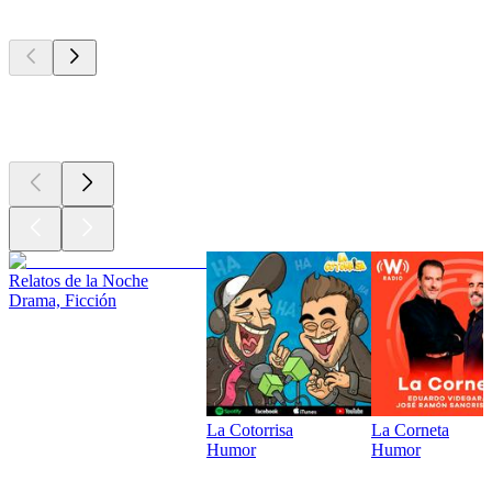
Los mejores
podcasts
Los mejores
podcasts
Relatos de la Noche
Drama, Ficción
La Cotorrisa
La Corneta
Humor
Humor