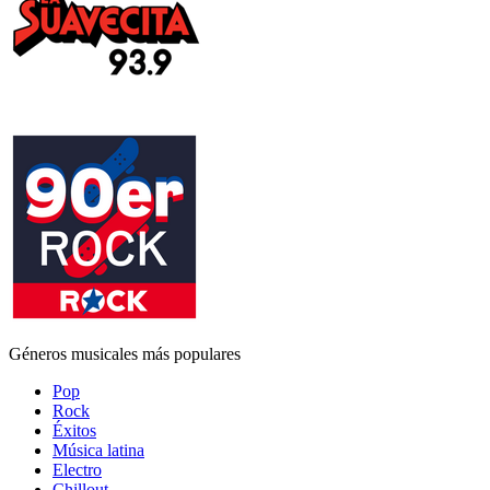
Géneros musicales más populares
Pop
Rock
Éxitos
Música latina
Electro
Chillout