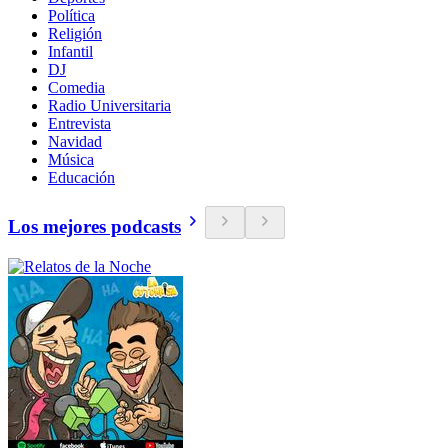
Política
Religión
Infantil
DJ
Comedia
Radio Universitaria
Entrevista
Navidad
Música
Educación
Los mejores podcasts