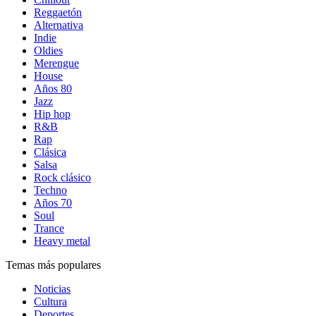
Reggaetón
Alternativa
Indie
Oldies
Merengue
House
Años 80
Jazz
Hip hop
R&B
Rap
Clásica
Salsa
Rock clásico
Techno
Años 70
Soul
Trance
Heavy metal
Temas más populares
Noticias
Cultura
Deportes