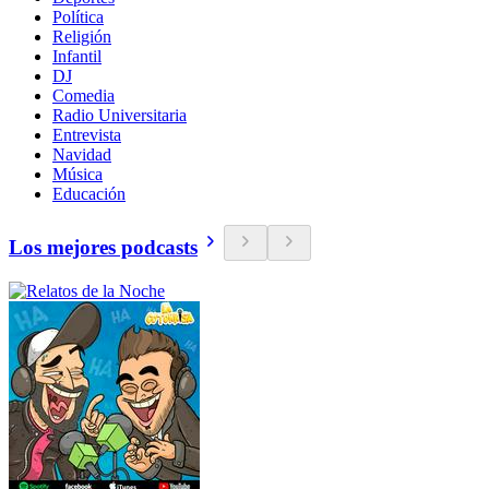
Política
Religión
Infantil
DJ
Comedia
Radio Universitaria
Entrevista
Navidad
Música
Educación
Los mejores podcasts