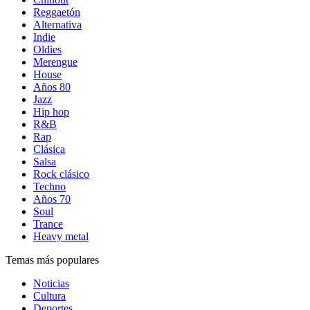
Reggaetón
Alternativa
Indie
Oldies
Merengue
House
Años 80
Jazz
Hip hop
R&B
Rap
Clásica
Salsa
Rock clásico
Techno
Años 70
Soul
Trance
Heavy metal
Temas más populares
Noticias
Cultura
Deportes